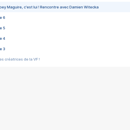
bey Maguire, c'est lui ! Rencontre avec Damien Witecka
e 6
e 5
e 4
e 3
s créatrices de la VF !
e 2
e 1
e Mektoub My Love arrive enfin ! Rencontre avec Shaïn Boumedine et Sal
i : après Toni en famille
elle réalise le bouleversant Dites lui que je l'aime
ais ! Rencontre autour de Vie privée de Rebecca Zlotowski