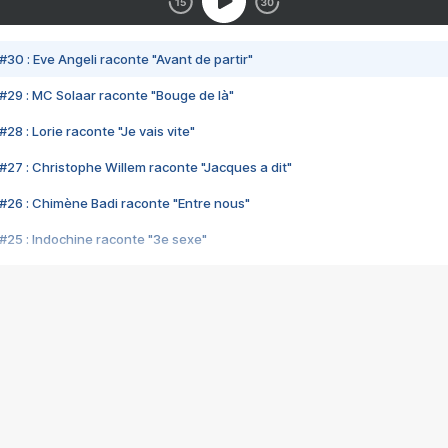
#30 : Eve Angeli raconte "Avant de partir"
#29 : MC Solaar raconte "Bouge de là"
28 : Lorie raconte "Je vais vite"
#27 : Christophe Willem raconte "Jacques a dit"
#26 : Chimène Badi raconte "Entre nous"
#25 : Indochine raconte "3e sexe"
#24 : Zaho raconte "C'est chelou"
#23 : Patrick Bruel raconte "Au café des délices"
#22 : Kyo raconte "Le chemin"
#21 : Nolwenn Leroy raconte "Cassé"
#20 : Patrick Hernandez raconte "Born to be alive"