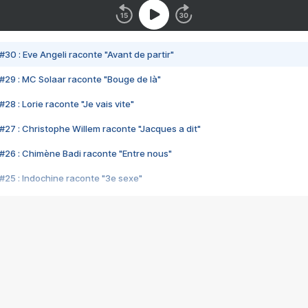
#30 : Eve Angeli raconte "Avant de partir"
#29 : MC Solaar raconte "Bouge de là"
28 : Lorie raconte "Je vais vite"
#27 : Christophe Willem raconte "Jacques a dit"
#26 : Chimène Badi raconte "Entre nous"
#25 : Indochine raconte "3e sexe"
#24 : Zaho raconte "C'est chelou"
#23 : Patrick Bruel raconte "Au café des délices"
#22 : Kyo raconte "Le chemin"
#21 : Nolwenn Leroy raconte "Cassé"
#20 : Patrick Hernandez raconte "Born to be alive"