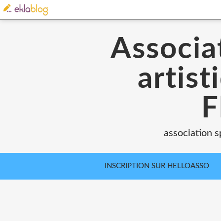
Associat
artist
F
association s
INSCRIPTION SUR HELLOASSO