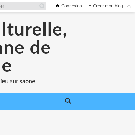
Connexion
+
Créer mon blog
lturelle,
enne de
ne
rieu sur saone