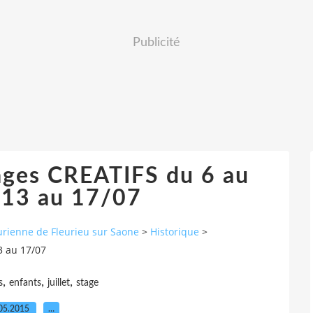
Publicité
ages CREATIFS du 6 au
 13 au 17/07
icurienne de Fleurieu sur Saone
>
Historique
>
3 au 17/07
,
,
,
s
enfants
juillet
stage
05.2015
…