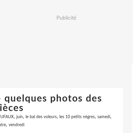
Publicité
 quelques photos des
ièces
,
,
,
,
,
 DUFAUX
juin
le bal des voleurs
les 10 petits nègres
samedi
,
atre
vendredi