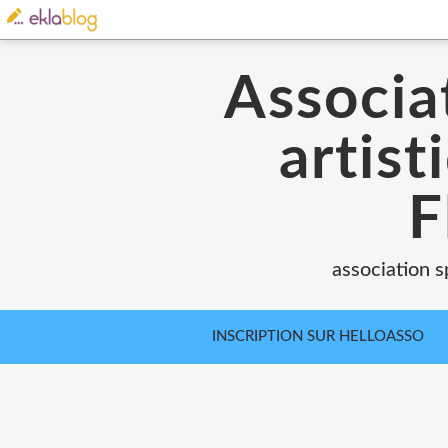
Associat
artist
F
association s
INSCRIPTION SUR HELLOASSO