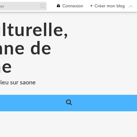
Connexion
+
Créer mon blog
lturelle,
enne de
ne
rieu sur saone