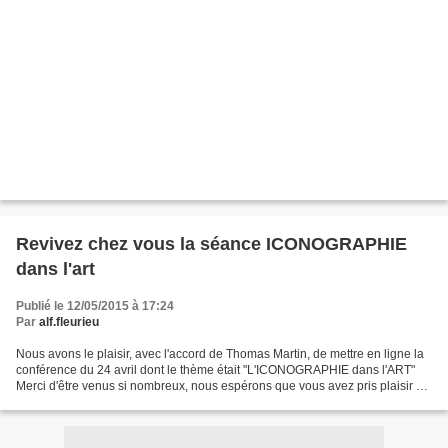
Revivez chez vous la séance ICONOGRAPHIE
dans l'art
Publié le 12/05/2015 à 17:24
Par
alf.fleurieu
Nous avons le plaisir, avec l'accord de Thomas Martin, de mettre en ligne la
conférence du 24 avril dont le thème était "L'ICONOGRAPHIE dans l'ART"
Merci d'être venus si nombreux, nous espérons que vous avez pris plaisir et
donné l'idée de venir à une...