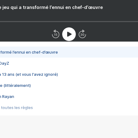
e jeu qui a transformé l’ennui en chef-d’œuvre
nsformé l’ennui en chef-d’œuvre
 DayZ
 a 13 ans (et vous l'avez ignoré)
e (littéralement)
im Rayan
 toutes les règles
s les jeux vidéo
us choquant de Rockstar ? - Le scandale BULLY