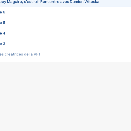
bey Maguire, c'est lui ! Rencontre avec Damien Witecka
e 6
e 5
e 4
e 3
s créatrices de la VF !
e 2
e 1
e Mektoub My Love arrive enfin ! Rencontre avec Shaïn Boumedine et Sal
i : après Toni en famille
elle réalise le bouleversant Dites lui que je l'aime
ais ! Rencontre autour de Vie privée de Rebecca Zlotowski
 de Marguerite, Grave... Rencontre avec Ella Rumpf