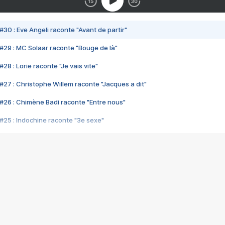
#30 : Eve Angeli raconte "Avant de partir"
#29 : MC Solaar raconte "Bouge de là"
28 : Lorie raconte "Je vais vite"
#27 : Christophe Willem raconte "Jacques a dit"
#26 : Chimène Badi raconte "Entre nous"
#25 : Indochine raconte "3e sexe"
#24 : Zaho raconte "C'est chelou"
#23 : Patrick Bruel raconte "Au café des délices"
#22 : Kyo raconte "Le chemin"
#21 : Nolwenn Leroy raconte "Cassé"
#20 : Patrick Hernandez raconte "Born to be alive"