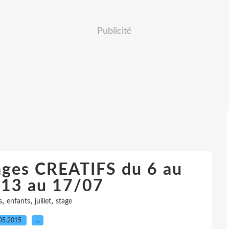
Publicité
ages CREATIFS du 6 au
 13 au 17/07
,
,
,
s
enfants
juillet
stage
05.2015
…