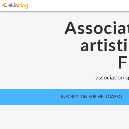
Associat
artist
F
association s
INSCRIPTION SUR HELLOASSO