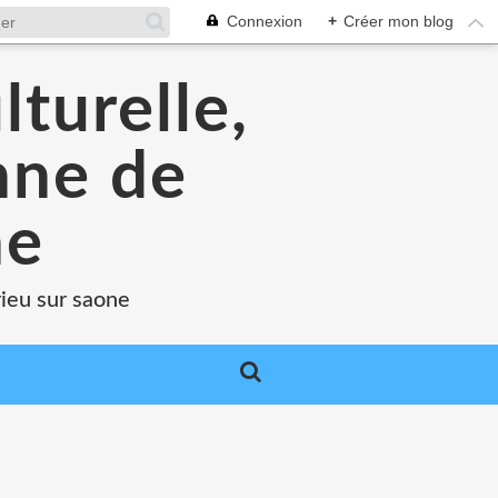
Connexion
+
Créer mon blog
lturelle,
enne de
ne
rieu sur saone