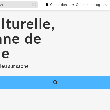
Connexion
+
Créer mon blog
lturelle,
enne de
ne
rieu sur saone