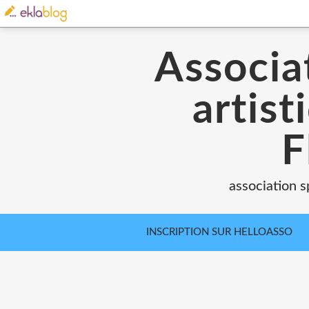
Associat
artist
F
association s
INSCRIPTION SUR HELLOASSO