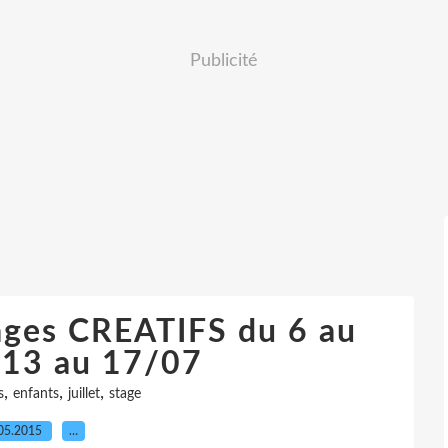
Publicité
ages CREATIFS du 6 au
 13 au 17/07
,
,
,
s
enfants
juillet
stage
05.2015
…