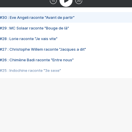
#30 : Eve Angeli raconte "Avant de partir"
#29 : MC Solaar raconte "Bouge de là"
28 : Lorie raconte "Je vais vite"
#27 : Christophe Willem raconte "Jacques a dit"
#26 : Chimène Badi raconte "Entre nous"
#25 : Indochine raconte "3e sexe"
#24 : Zaho raconte "C'est chelou"
#23 : Patrick Bruel raconte "Au café des délices"
#22 : Kyo raconte "Le chemin"
#21 : Nolwenn Leroy raconte "Cassé"
#20 : Patrick Hernandez raconte "Born to be alive"