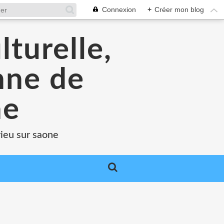
Connexion
+
Créer mon blog
lturelle,
enne de
ne
rieu sur saone