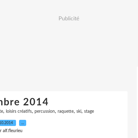
Publicité
bre 2014
,
,
,
,
,
te
loisirs créatifs
percussion
raquette
ski
stage
10.2014
…
r alf.fleurieu