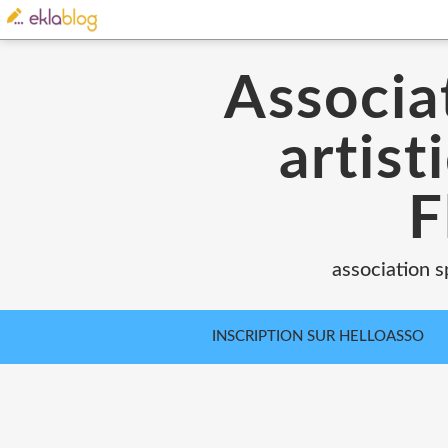
Associat
artist
F
association s
INSCRIPTION SUR HELLOASSO