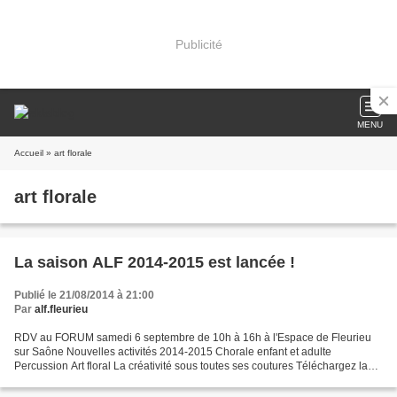
Publicité
MENU
Accueil
» art florale
art florale
La saison ALF 2014-2015 est lancée !
Publié le 21/08/2014 à 21:00
Par
alf.fleurieu
RDV au FORUM samedi 6 septembre de 10h à 16h à l'Espace de Fleurieu
sur Saône Nouvelles activités 2014-2015 Chorale enfant et adulte
Percussion Art floral La créativité sous toutes ses coutures Téléchargez la
plaquette avec cours horaires et tarifs :...