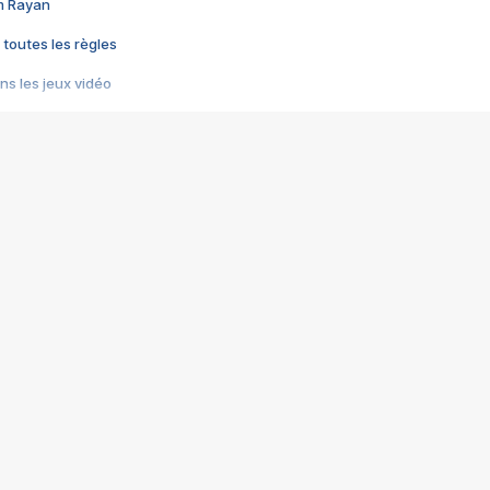
im Rayan
 toutes les règles
s les jeux vidéo
us choquant de Rockstar ? - Le scandale BULLY
e plus moche de Steam
du RÊVE tourne au CAUCHEMAR
pendant 8 heures
it… à tort
umiliés par un jeu vidéo
ire - Final Fantasy 8
ti un empire - Age of Empires
story DOFUS
tard, il crée l'un des pires jeux de tous les temps, MindsEye.