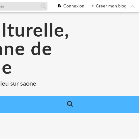
Connexion
+
Créer mon blog
lturelle,
enne de
ne
rieu sur saone