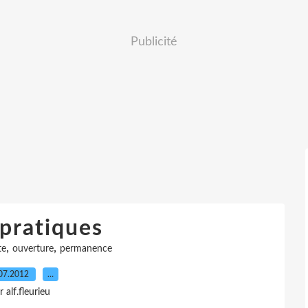
Publicité
 pratiques
,
,
te
ouverture
permanence
07.2012
…
r alf.fleurieu