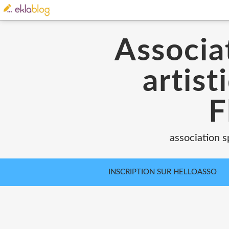
Associat
artist
F
association s
INSCRIPTION SUR HELLOASSO