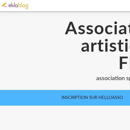
Associat
artist
F
association s
INSCRIPTION SUR HELLOASSO