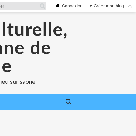
Connexion
+
Créer mon blog
lturelle,
enne de
ne
rieu sur saone