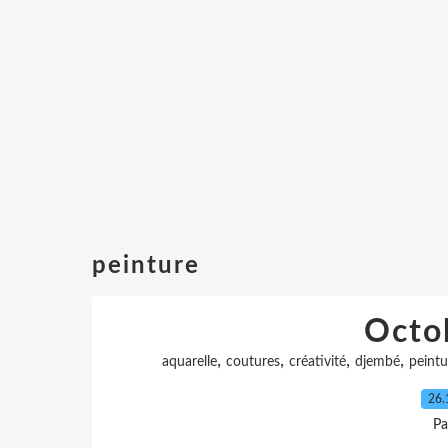
peinture
Octo
,
,
,
,
aquarelle
coutures
créativité
djembé
peintu
26.
Pa