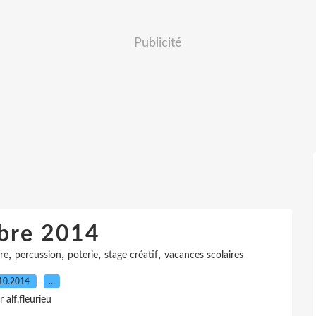
Publicité
bre 2014
,
,
,
,
re
percussion
poterie
stage créatif
vacances scolaires
10.2014
…
r alf.fleurieu