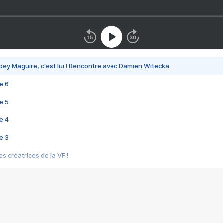
bey Maguire, c'est lui ! Rencontre avec Damien Witecka
e 6
e 5
e 4
e 3
s créatrices de la VF !
e 2
e 1
e Mektoub My Love arrive enfin ! Rencontre avec Shaïn Boumedine et Sal