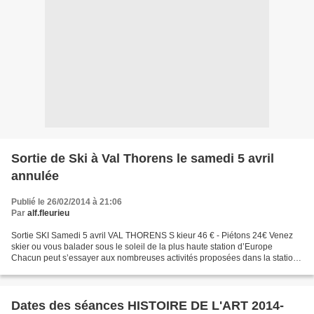
Sortie de Ski à Val Thorens le samedi 5 avril
annulée
Publié le 26/02/2014 à 21:06
Par
alf.fleurieu
Sortie SKI Samedi 5 avril VAL THORENS S kieur 46 € - Piétons 24€ Venez
skier ou vous balader sous le soleil de la plus haute station d’Europe
Chacun peut s’essayer aux nombreuses activités proposées dans la station,
quel que soit son âge ou son niveau...
Dates des séances HISTOIRE DE L'ART 2014-